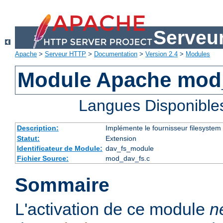
Serveu
Apache
>
Serveur HTTP
>
Documentation
>
Version 2.4
>
Modules
Module Apache mod
Langues Disponible
Description:
Implémente le fournisseur filesystem
Statut:
Extension
Identificateur de Module:
dav_fs_module
Fichier Source:
mod_dav_fs.c
Sommaire
L'activation de ce module
n