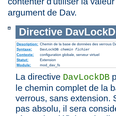
contenter d'utiliser la valeu
argument de Dav.
Directive
DavLock
Description:
Chemin de la base de données des verrous D
Syntaxe:
DavLockDB
chemin fichier
Contexte:
configuration globale, serveur virtuel
Statut:
Extension
Module:
mod_dav_fs
La directive
p
DavLockDB
le chemin complet de la 
verrous, sans extension. S
pas absolu, il sera consi