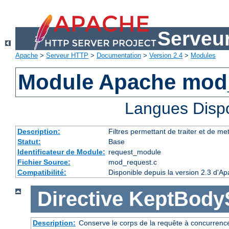
Serveu
Apache
>
Serveur HTTP
>
Documentation
>
Version 2.4
>
Modules
Module Apache mod
Langues Disp
Description:
Filtres permettant de traiter et de m
Statut:
Base
Identificateur de Module:
request_module
Fichier Source:
mod_request.c
Compatibilité:
Disponible depuis la version 2.3 d'A
Directive
KeptBody
Description:
Conserve le corps de la requête à concurrence 