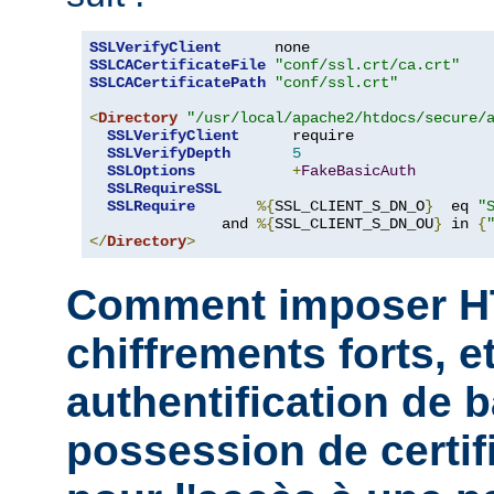
SSLVerifyClient
SSLCACertificateFile
"conf/ssl.crt/ca.crt"
SSLCACertificatePath
"conf/ssl.crt"
<
Directory
"/usr/local/apache2/htdocs/secure/
SSLVerifyClient
      require

SSLVerifyDepth
5
SSLOptions
+
FakeBasicAuth
SSLRequireSSL
SSLRequire
%{
SSL_CLIENT_S_DN_O
}
  eq 
"
               and 
%{
SSL_CLIENT_S_DN_OU
}
 in 
{
</
Directory
>
Comment imposer H
chiffrements forts, et
authentification de b
possession de certifi