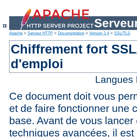
Serveu
Apache
>
Serveur HTTP
>
Documentation
>
Version 2.4
>
SSL/TLS
Chiffrement fort SS
d'emploi
Langues 
Ce document doit vous per
et de faire fonctionner une 
base. Avant de vous lancer 
techniques avancées, il est