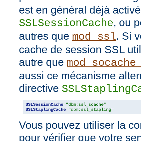
est en général déjà activé
, ou 
SSLSessionCache
autres que
. Si 
mod_ssl
cache de session SSL uti
autre que
mod_socache
aussi ce mécanisme altern
directive
SSLStaplingC
SSLSessionCache
"dbm:ssl_scache"
SSLStaplingCache
"dbm:ssl_stapling"
Vous pouvez utiliser la 
pour vérifier que votre se