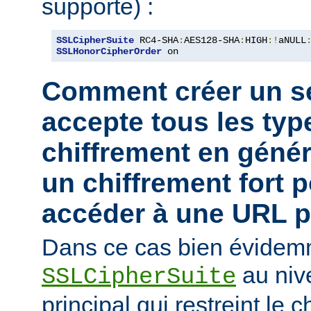
supporte) :
SSLCipherSuite
 RC4-SHA
:
AES128-SHA
:
HIGH
:!
aNULL
SSLHonorCipherOrder
 on
Comment créer un se
accepte tous les typ
chiffrement en génér
un chiffrement fort 
accéder à une URL pa
Dans ce cas bien évidemm
au niv
SSLCipherSuite
principal qui restreint le 