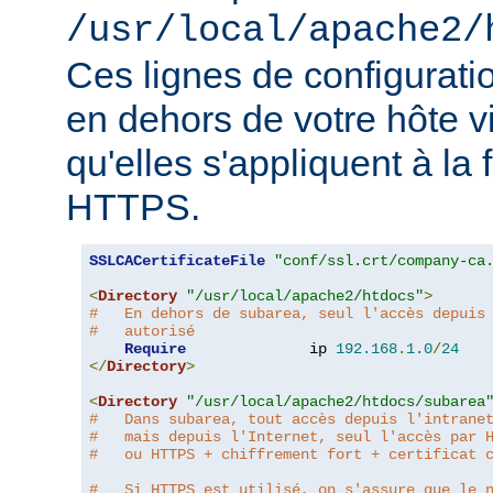
/usr/local/apache2/
Ces lignes de configurati
en dehors de votre hôte v
qu'elles s'appliquent à la
HTTPS.
SSLCACertificateFile
"conf/ssl.crt/company-ca
<
Directory
"/usr/local/apache2/htdocs"
>
#   En dehors de subarea, seul l'accès depuis
#   autorisé
Require
              ip 
192.168
.
1.0
/
24
</
Directory
>
<
Directory
"/usr/local/apache2/htdocs/subarea
#   Dans subarea, tout accès depuis l'intrane
#   mais depuis l'Internet, seul l'accès par 
#   ou HTTPS + chiffrement fort + certificat 
#   Si HTTPS est utilisé, on s'assure que le 