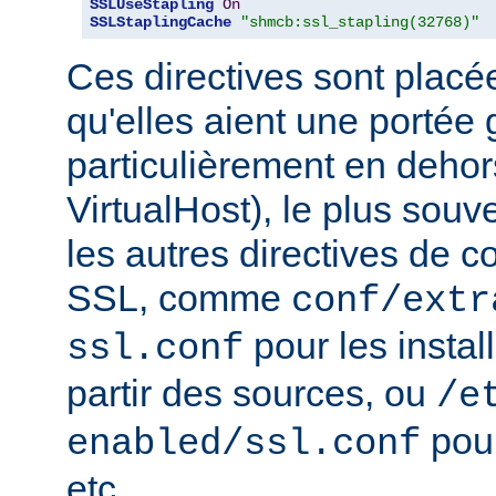
SSLUseStapling
On
SSLStaplingCache
"shmcb:ssl_stapling(32768)"
Ces directives sont placé
qu'elles aient une portée 
particulièrement en dehor
VirtualHost), le plus souv
les autres directives de c
SSL, comme
conf/extr
pour les instal
ssl.conf
partir des sources, ou
/e
pour
enabled/ssl.conf
etc...