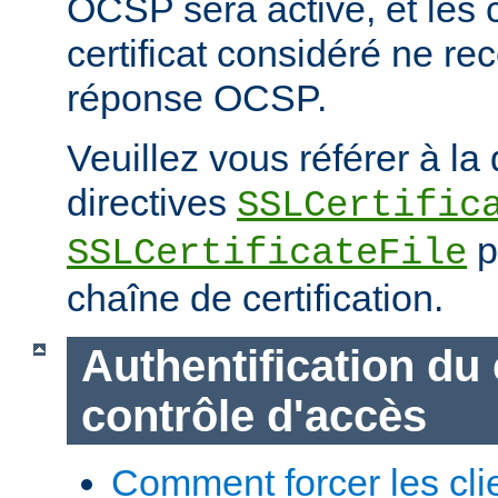
OCSP sera activé, et les cl
certificat considéré ne re
réponse OCSP.
Veuillez vous référer à l
directives
SSLCertific
p
SSLCertificateFile
chaîne de certification.
Authentification du 
contrôle d'accès
Comment forcer les clie