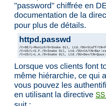
"password" chiffrée en DE
documentation de la dire
pour plus de détails.
httpd.passwd
/C=DE/L=Munich/O=Snake Oil, Ltd./OU=Staff/CN=F
/C=US/L=S.F./O=Snake Oil, Ltd./OU=CA/CN=Bar:xx
/C=US/L=L.A./O=Snake Oil, Ltd./OU=Dev/CN=Quux
Lorsque vos clients font t
même hiérarchie, ce qui a
vous pouvez les authentif
en utilisant la directive
SS
suit :