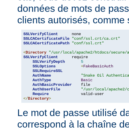
données de mots de pas
clients autorisés, comme s
SSLVerifyClient
SSLCACertificateFile
"conf/ssl.crt/ca.crt"
SSLCACertificatePath
"conf/ssl.crt"
<
Directory
"/usr/local/apache2/htdocs/secure/
SSLVerifyClient
      require

SSLVerifyDepth
5
SSLOptions
+
FakeBasicAuth
SSLRequireSSL
AuthName
"Snake Oil Authentic
AuthType
Basic
AuthBasicProvider
    file

AuthUserFile
"/usr/local/apache2/
Require
</
Directory
>
Le mot de passe utilisé 
correspond à la chaîne d