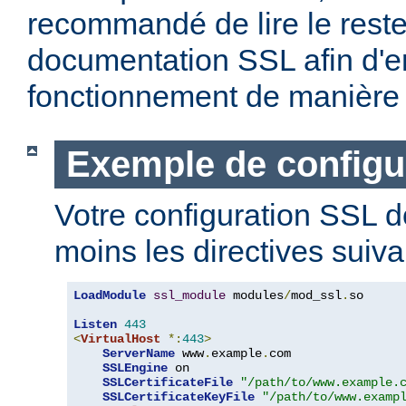
recommandé de lire le reste
documentation SSL afin d'e
fonctionnement de manière 
Exemple de configu
Votre configuration SSL d
moins les directives suiva
LoadModule
ssl_module
 modules
/
mod_ssl
.
so

Listen
443
<
VirtualHost
*:
443
>
ServerName
 www
.
example
.
com

SSLEngine
 on

SSLCertificateFile
"/path/to/www.example.
SSLCertificateKeyFile
"/path/to/www.examp