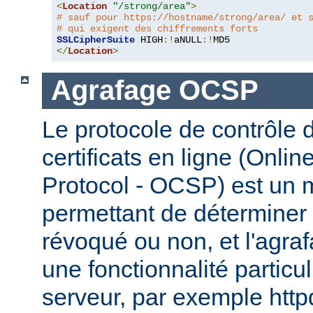
<
Location
"/strong/area"
>
# sauf pour https://hostname/strong/area/ et 
# qui exigent des chiffrements forts
SSLCipherSuite
 HIGH
:!
aNULL
:!
</
Location
>
Agrafage OCSP
Le protocole de contrôle d
certificats en ligne (Onlin
Protocol - OCSP) est un
permettant de déterminer s
révoqué ou non, et l'agr
une fonctionnalité particul
serveur, par exemple http