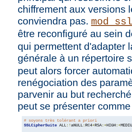
chiffrement aux versions l
conviendra pas.
mod_ss
être reconfiguré au sein 
qui permettent d'adapter l
générale à un répertoire s
peut alors forcer automa
renégociation des param
parvenir au but recherché
peut se présenter comme s
# soyons très tolérant a priori
SSLCipherSuite
 ALL
:!
aNULL
:
RC4
+
RSA
:+
HIGH
:+
MEDI