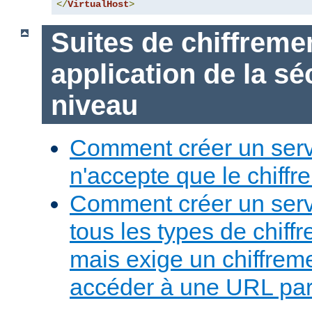
</
VirtualHost
>
Suites de chiffreme
application de la sé
niveau
Comment créer un serv
n'accepte que le chiffre
Comment créer un serv
tous les types de chiff
mais exige un chiffreme
accéder à une URL part