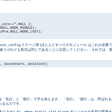
_core.c",NULL };

NULL,HOOK_MIDDLE);

zPre,NULL,HOOK_LAST);

ステージ用 (ほとんどすべてのモジュール はこれが必要で
post_config
違うけれども形式は同じであることに注意してください。 それでは、
s
,
successors
,
position
);
る「先行」と「後行」で手を加えます。 「先行」「後行」は、呼ばれる
れるものです。
ありませんが、
が core モジュールが名前の変
mmap_static_xlat