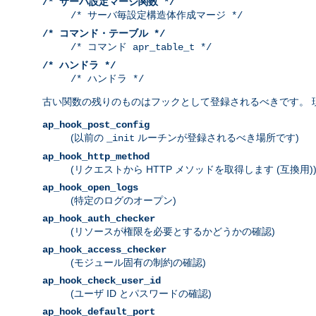
/* サーバ設定マージ関数 */
/* サーバ毎設定構造体作成マージ */
/* コマンド・テーブル */
/* コマンド apr_table_t */
/* ハンドラ */
/* ハンドラ */
古い関数の残りのものはフックとして登録されるべきです。 
ap_hook_post_config
(以前の
ルーチンが登録されるべき場所です)
_init
ap_hook_http_method
(リクエストから HTTP メソッドを取得します (互換用)
ap_hook_open_logs
(特定のログのオープン)
ap_hook_auth_checker
(リソースが権限を必要とするかどうかの確認)
ap_hook_access_checker
(モジュール固有の制約の確認)
ap_hook_check_user_id
(ユーザ ID とパスワードの確認)
ap_hook_default_port