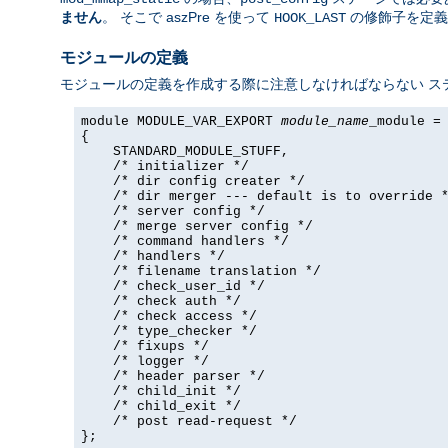
ません
。 そこで aszPre を使って
の修飾子を定義
HOOK_LAST
モジュールの定義
モジュールの定義を作成する際に注意しなければならない ス
module MODULE_VAR_EXPORT 
module_name
_module =

{

    STANDARD_MODULE_STUFF,

    /* initializer */

    /* dir config creater */

    /* dir merger --- default is to override *
    /* server config */

    /* merge server config */

    /* command handlers */

    /* handlers */

    /* filename translation */

    /* check_user_id */

    /* check auth */

    /* check access */

    /* type_checker */

    /* fixups */

    /* logger */

    /* header parser */

    /* child_init */

    /* child_exit */

    /* post read-request */

};