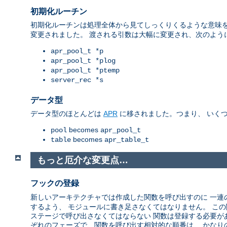
初期化ルーチン
初期化ルーチンは処理全体から見てしっくりくるような意味を
変更されました。 渡される引数は大幅に変更され、次のよう
apr_pool_t *p
apr_pool_t *plog
apr_pool_t *ptemp
server_rec *s
データ型
データ型のほとんどは
APR
に移されました。つまり、 いく
becomes
pool
apr_pool_t
becomes
table
apr_table_t
もっと厄介な変更点…
フックの登録
新しいアーキテクチャでは作成した関数を呼び出すのに 一
するよう、 モジュールに書き足さなくてはなりません。 こ
ステージで呼び出さなくてはならない 関数は登録する必要が
ぞれのフェーズで、関数を呼び出す相対的な順番は、 かなり