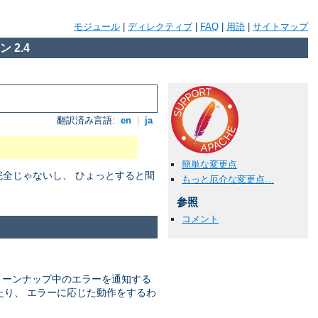
モジュール
|
ディレクティブ
|
FAQ
|
用語
|
サイトマップ
 2.4
翻訳済み言語:
en
|
ja
簡単な変更点
だ完全じゃないし、 ひょっとすると間
もっと厄介な変更点…
参照
コメント
 クリーンナップ中のエラーを通知する
たり、 エラーに応じた動作をするわ