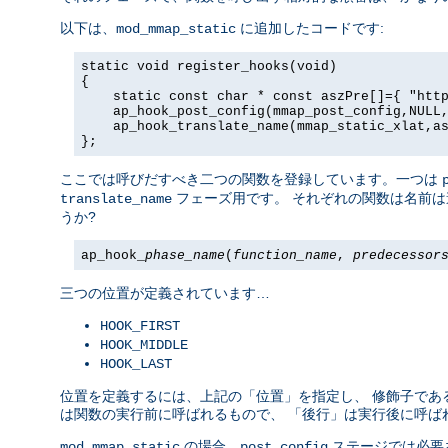
以下は、
に追加したコードです:
mod_mmap_static
static void register_hooks(void)

{

    static const char * const aszPre[]={ "http
    ap_hook_post_config(mmap_post_config,NULL,
    ap_hook_translate_name(mmap_static_xlat,as
};
ここでは呼びだすべき二つの関数を登録しています。一つは
フェーズ用です。 それぞれの関数は名前は
translate_name
うか?
ap_hook_
phase_name
(
function_name
,
predecessor
三つの位置が定義されています…
HOOK_FIRST
HOOK_MIDDLE
HOOK_LAST
位置を定義するには、上記の「位置」を指定し、 修飾子であ
は関数の実行前に呼ばれるもので、 「後行」は実行後に呼ば
の場合、
ステージでは必要
mod_mmap_static
post_config