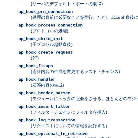
(サーバのデフォルト・ポートの取得)
ap_hook_pre_connection
(処理の直前に必要なことを実行。ただし accept 直後
ap_hook_process_connection
(プロトコルの処理)
ap_hook_child_init
(子プロセル起動直後)
ap_hook_create_request
(??)
ap_hook_fixups
(応答内容の生成を変更するラスト・チャンス)
ap_hook_handler
(応答内容の生成)
ap_hook_header_parser
(モジュールにヘッダの照会をさせる。ほとんどのモジュールで
ap_hook_insert_filter
(フィルタ・チェインにフィルタを挿入)
ap_hook_log_transaction
(リクエストについての情報を記録する)
ap_hook_optional_fn_retrieve