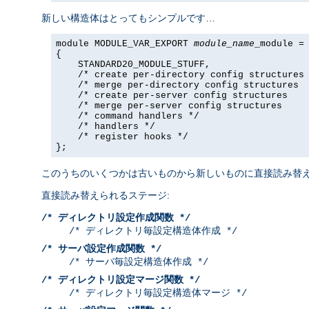
新しい構造体はとってもシンプルです…
module MODULE_VAR_EXPORT 
module_name
_module =

{

    STANDARD20_MODULE_STUFF,

    /* create per-directory config structures 
    /* merge per-directory config structures  
    /* create per-server config structures    
    /* merge per-server config structures     
    /* command handlers */

    /* handlers */

    /* register hooks */

};
このうちのいくつかは古いものから新しいものに直接読み替え
直接読み替えられるステージ:
/* ディレクトリ設定作成関数 */
/* ディレクトリ毎設定構造体作成 */
/* サーバ設定作成関数 */
/* サーバ毎設定構造体作成 */
/* ディレクトリ設定マージ関数 */
/* ディレクトリ毎設定構造体マージ */