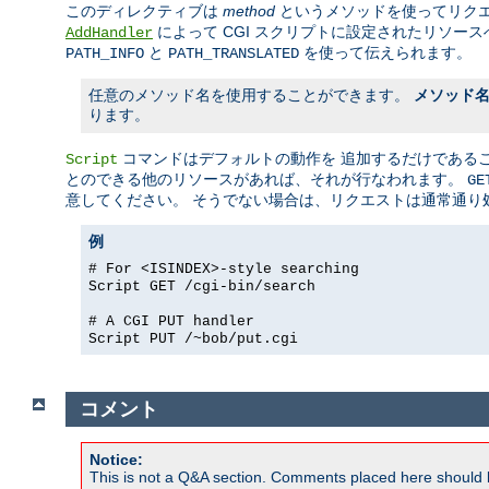
このディレクティブは
method
というメソッドを使ってリク
によって CGI スクリプトに設定されたリソースへの
AddHandler
と
を使って伝えられます。
PATH_INFO
PATH_TRANSLATED
任意のメソッド名を使用することができます。
メソッド
ります。
コマンドはデフォルトの動作を 追加するだけであるこ
Script
とのできる他のリソースがあれば、それが行なわれます。
GE
意してください。 そうでない場合は、リクエストは通常通り
例
# For <ISINDEX>-style searching
Script GET /cgi-bin/search
# A CGI PUT handler
Script PUT /~bob/put.cgi
コメント
Notice:
This is not a Q&A section. Comments placed here should 