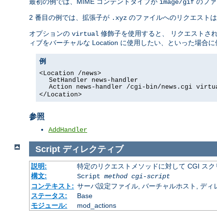
最初の例では、MIME コンテントタイプが
のファ
image/gif
2 番目の例では、拡張子が
のファイルへのリクエスト
.xyz
オプションの
修飾子を使用すると、 リクエストさ
virtual
ィブをバーチャルな Location に使用したい、といった場合
例
<Location /news>
SetHandler news-handler
Action news-handler /cgi-bin/news.cgi virtu
</Location>
参照
AddHandler
Script
ディレクティブ
説明:
特定のリクエストメソッドに対して CGI ス
構文:
Script
method
cgi-script
コンテキスト:
サーバ設定ファイル, バーチャルホスト, ディ
ステータス:
Base
モジュール:
mod_actions