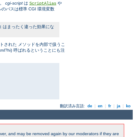
す。
cgi-script
は
や
ScriptAlias
ルのパスは標準 CGI 環境変数
はまったく違った効果にな
t
ストされた メソッドを内部で扱うこ
.html?hi) 呼ばれるということにも注
翻訳済み言語:
de
|
en
|
fr
|
ja
|
ko
ver, and may be removed again by our moderators if they are