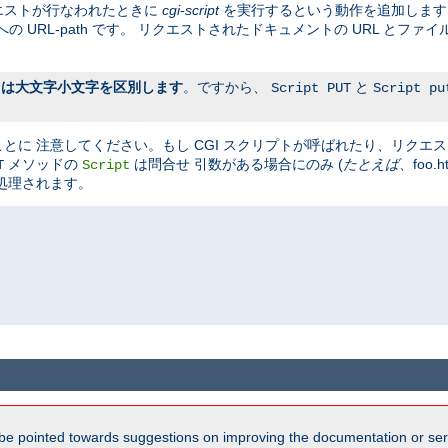
エストが行なわれたときに
cgi-script
を実行するという動作を追加しま
 URL-path です。 リクエストされたドキュメントの URL とファイ
名は大文字小文字を区別します
。ですから、
と
Script PUT
Script pu
とに 注意してください。もし CGI スクリプトが呼ばれたり、リクエ
メソッドの
は問合せ 引数がある場合にのみ (
たとえば
、foo
T
Script
処理されます。
be pointed towards suggestions on improving the documentation or ser