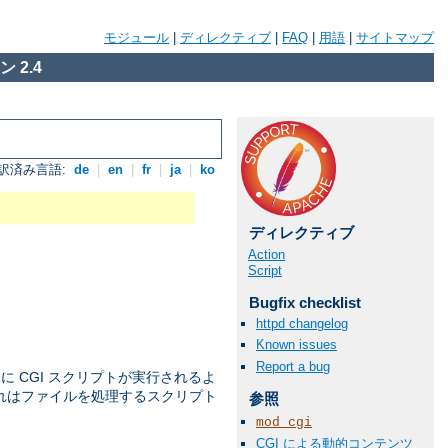
モジュール
|
ディレクティブ
|
FAQ
|
用語
|
サイトマップ
 2.4
訳済み言語:
de
|
en
|
fr
|
ja
|
ko
ディレクティブ
Action
Script
Bugfix checklist
httpd changelog
Known issues
Report a bug
 CGI スクリプトが実行されるよ
これはファイルを処理するスクリプト
参照
mod_cgi
CGI による動的コンテンツ