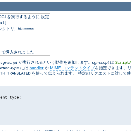
GI を実行するように 設定
al]
, .htaccess
.1 で導入されました
に
cgi-script
が実行されるという動作を追加します。
cgi-script
は
Script
Action-type
には
handler
か
MIME コンテントタイプ
を指定できます。
を使って伝えられます。 特定のリクエストに対して
TH_TRANSLATED
tent type: