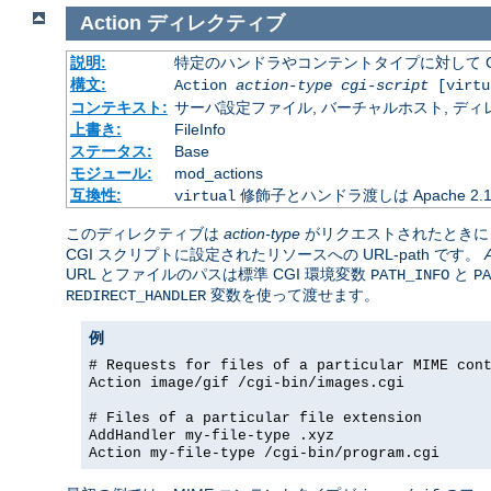
Action
ディレクティブ
説明:
特定のハンドラやコンテントタイプに対して C
構文:
Action
action-type
cgi-script
[virtu
コンテキスト:
サーバ設定ファイル, バーチャルホスト, ディレクトリ
上書き:
FileInfo
ステータス:
Base
モジュール:
mod_actions
互換性:
修飾子とハンドラ渡しは Apache 2
virtual
このディレクティブは
action-type
がリクエストされたとき
CGI スクリプトに設定されたリソースへの URL-path です。
URL とファイルのパスは標準 CGI 環境変数
と
PATH_INFO
PA
変数を使って渡せます。
REDIRECT_HANDLER
例
# Requests for files of a particular MIME con
Action image/gif /cgi-bin/images.cgi
# Files of a particular file extension
AddHandler my-file-type .xyz
Action my-file-type /cgi-bin/program.cgi