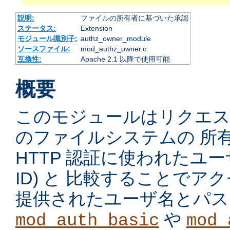
説明:
ファイルの所有者に基づいた承認
ステータス:
Extension
モジュール識別子:
authz_owner_module
ソースファイル:
mod_authz_owner.c
互換性:
Apache 2.1 以降で使用可能
概要
このモジュールはリクエ
のファイルシステムの 所
HTTP 認証に使われたユーザ
ID) と 比較することで
提供されたユーザ名とパス
や
mod_auth_basic
mod_