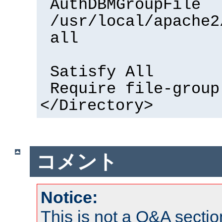
AuthDBMGroupFile
/usr/local/apache2
all
Satisfy All
Require file-group
</Directory>
コメント
Notice:
This is not a Q&A sect