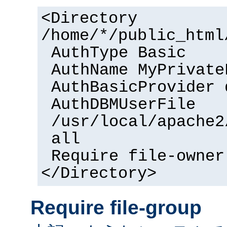
<Directory
/home/*/public_html
AuthType Basic
AuthName MyPrivate
AuthBasicProvider 
AuthDBMUserFile
/usr/local/apache2
all
Require file-owner
</Directory>
Require file-group