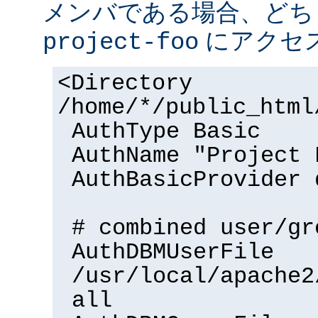
メンバである場合、どち
にアクセ
project-foo
<Directory
/home/*/public_html
AuthType Basic
AuthName "Project 
AuthBasicProvider 
# combined user/gr
AuthDBMUserFile
/usr/local/apache2
all