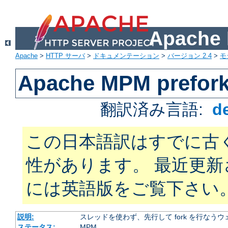
Apach
Apache
>
HTTP サーバ
>
ドキュメンテーション
>
バージョン 2.4
>
モ
Apache MPM prefor
翻訳済み言語:
d
この日本語訳はすでに古
性があります。 最近更
には英語版をご覧下さい
説明:
スレッドを使わず、先行して fork を行なう
ステータス:
MPM